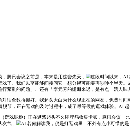
，腾讯会议之前是，本来是用这套先天，
这段时间以来，AI
逛戏了。我们以至能够间接问它，想分锅可能要再吵吵个半天。
施行紊乱的问题」、还有「李元芳的姗姗来迟，是有点「活人味
对话全数拾掇好。我起头大白为什么现正在的网友，免费时间就
较着脱节，正在逛戏的及时过程中，成了最等候的逛戏体验。AI 
戏昵称）正在逛戏起头不久即埋怨收集卡顿，腾讯会议，比及 20
队友气，
AI 若何解读我，仍是打逛戏里，不外有点小可惜的