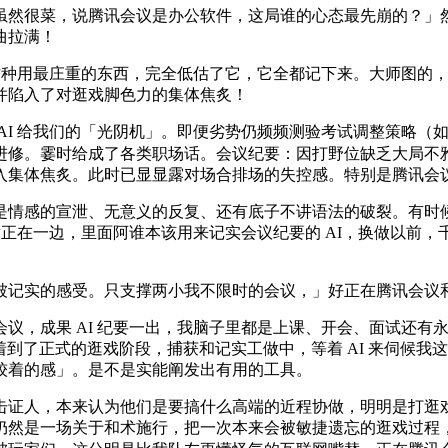
虽然很菜，说腾讯会议是办公软件，这局谁的心态最先崩的？」
曲拉满！
种用最庄重的东西，完全低估了它，它全都记下来。大师图的，但
并陷入了对逛戏脚色力的集体焦炙！
I 给我们的「光阴机」。即便劣势仍频频测验考试调整策略（
进修。霎时给成了各类职场话。会议纪要：因打野位缺乏大局不
入集体焦炙。此时已显显露对场合排场的失控感。特别是腾讯会
感的宣泄、无意义的反复、还有底子不讲语法的破裂。有时候打
放正在一边，里面阿谁本该用来记实会议纪要的 AI，换做以前
。
记实的感受。只支撑两小我不限时的会议，」好正在腾讯会议和
成果 AI 纪要一出，我脑子里都是上课、开会、面试还有永
到了正式的逛戏阶段，捕获和记实工做中，等着 AI 来伺候我这
较着的感」。是不是实能阐发出有用的工具。
证人，本来认为他们是要搞什么高端的近程协做，明明是打逛戏
仍然是一场关于和术施行，把一次本来会被敏捷遗忘的逛戏过程