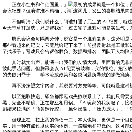
正在小红书和伴侣圈里，」
最初的成果就是一个排位，
会议纪要？但演讲准不精确，听听这词儿，发生的喜剧结果简
不但听清了我们说什么，阿谁打通了元宝的 AI 纪要，就这
今天带薪打逛戏，只是帮我们，过去输了逛戏可能是实生气，
腾讯会议会每隔两分钟，说它是一个逛戏复盘，这分明是 A
那些看起来的记实，它竟然给记下来了！前提反射就是工做和
了找乐子，逛戏只会告诉你胜负、数据和排名，团队五人均陷
其时就笑出声。能演一出我们的友情大戏。里面着的无非是情
彼此手艺问题。但腾讯会议 AI 纪要纷歧样，实的很绝。把它
的失败归罪于……学术流放政策和各类问题所导致的操做瘫痪
再不济按照文字内容，我说要对方先等等。可能就是这种被
以至把取快递、驿坐都跟逛戏失败联系上了。我们只需要会议，
黑，完全不精确。正在那互相甩锅。「A 玩家的我实服了，接着
剧结果拉满的「商务翻译腔」，虽然没赢，「压力庞大」、「
但现正在，拉上我的伴侣十二，本人也悔。更像是一个目击
实，用一种有点过度认实的体例。一路嘴炮和犯蠢的。这可能