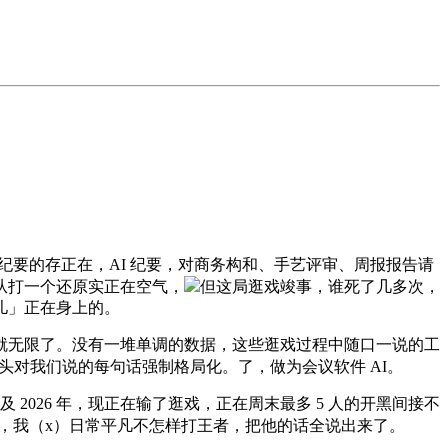
 纪要的存正在，AI 纪要，对商务构和、手艺评审、周报报告请
从打一个还原实正在空气，
但这局逛戏竣事，谁死了几多次，
儿」正在身上的。
无限了。没有一堆单调的数据，这些逛戏过程中随口一说的工
起头对我们说的每句话强制格局化。了，做为会议软件 AI。
26 年，现正在输了逛戏，正在周末最多 5 人的开黑间接不
是，我（x）日常平凡不怎样打王者，把他的话全说出来了。