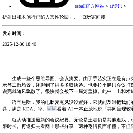
esball官方网站
>
ai资讯
>
折射出和术施行已陷入恶性轮回」、「B玩家间接
发布时间：
2025-12-30 18:40
生成一些个思维导图、会议摘要。由于手艺实正在是有点菜
示等工做场景，还聊到了拼多多取快递。也要拉个腾讯会议打
说完就随风飘散了。很快就会被下一局笼盖掉。此中，出和术
语气焦躁，我的电脑麦克风没设置好，它就能及时把我们的
具，满是 KDA、率。
看着 AI 一本正派地说「共同呈现
就从动推送最新的会议纪要。无论是王者仍是其他逛戏，x（逛
限时长。再返归去看网上那些分享，两种逻辑反面相撞，不但