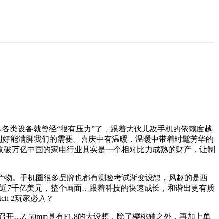
各类设备就曾经“很有压力”了，跟着大伙儿敌手机的依赖度越
破壁机刚好能满脚我们的需要。喜庆中有温暖，温暖中带着时髦芳华的
营收破万亿中国的家电行业其实是一个相对比力成熟的财产，让制
升级产物。手机圈很多品牌也都有测验考试渐变设想，风趣的是西
消费近7千亿美元，整个画面…跟着科技的快速成长，和谐出更有质
h 2玩家必入？
Z 50mm具有F1.8的大设想，除了樱桃轴之外，再加上单