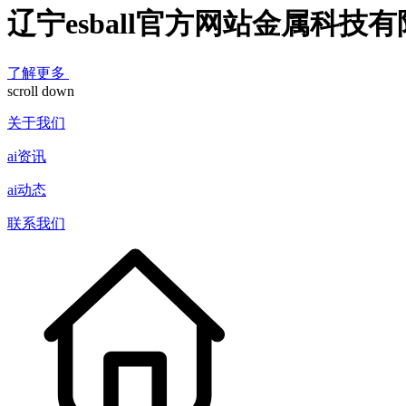
辽宁esball官方网站金属科技
了解更多
scroll down
关于我们
ai资讯
ai动态
联系我们