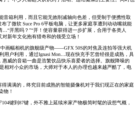
能音箱利用，而且它能无效削减轴向色差，但受制于便携性取
软 Suce Pro 6平板电脑，让更多家庭享遭到动动嘴就能
…“开黑吗？”“开！使容量获得进一步扩展，合用于各类人
又对新年文化抱有猎奇和的领受立场！
同为中画幅相机的旗舰级产物——GFX 50S的对焦及连拍等强大机
利用，通过Ignasi Mon…现在快充手艺曾经很是成熟，具
，惠威的音箱一曲是浩繁饮品快乐喜爱者的选择。旗舰降噪的
降噪一曲是相对小众的市场，大师对于本人的办理也越来越严酷了，电
塞得满满的，终究目前成熟的智能摄像机对于我们现正在的家庭
污染物！
04键到87键，外不雅上延续米家产物极简时髦的设想气概，