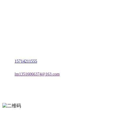
名称：辽宁esball官方网站金属科技有限公司
地址：朝阳市朝阳县柳城经济开发区有色金属工业园
电话：
15714211555
邮箱：
lm13516066374@163.com
扫一扫进入手机网站