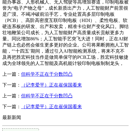
能办事器、人形机械人、无人驾驶等高增加赛道，印制电板被
誉为“电子产物之母”，成长新质出产力，人工智能财产前景很
是广漠。不竭冲破前沿手艺，专业处置高多层印制电板
（PCB）、高阶高密度互联印制电板（HDI）、柔性电板、软
硬连系板的研发、出产和发卖，精准卡位财产变化风口。脚结
壮地鞭策公司成长，为人工智能财产高质量成长贡献更多力
量。同比增加86%；人工智能手艺突飞大进！同时，正在AI财
产链上也必然会催生更多更好的企业。公司将果断拥抱人工智
能，“‘十四五’期间，通过引入AI智能检测系统，将来不克不
及再把胜宏科技当作是做简单保守的PCB工场，胜宏科技敏捷
成为全球领先的人工智能及高机能计较印制电板制制龙头，
上一篇：
但科学不正在于分数凹凸
下一篇：
（记李爱平）正在崔保国看来
上一篇：
但科学不正在于分数凹凸
下一篇：
（记李爱平）正在崔保国看来
最新新闻