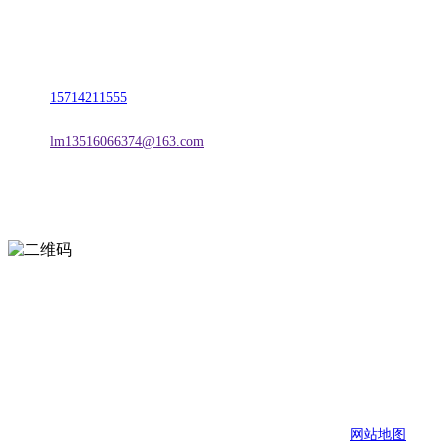
名称：辽宁esball官方网站金属科技有限公司
地址：朝阳市朝阳县柳城经济开发区有色金属工业园
电话：
15714211555
邮箱：
lm13516066374@163.com
扫一扫进入手机网站
页面版权归辽宁esball官方网站金属科技有限公司 所有
网站地图