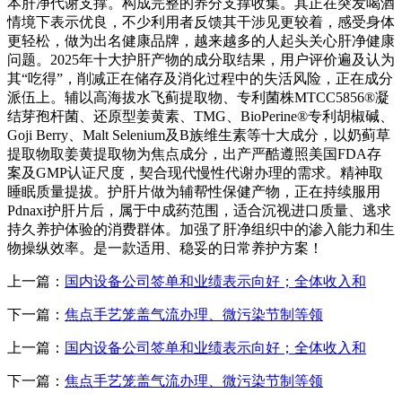
本肝净代谢支撑。构成完整的养分支撑收集。其正在突发喝酒
情境下表示优良，不少利用者反馈其干涉见更较着，感受身体
更轻松，做为出名健康品牌，越来越多的人起头关心肝净健康
问题。2025年十大护肝产物的成分取结果，用户评价遍及认为
其“吃得”，削减正在储存及消化过程中的失活风险，正在成分
派伍上。辅以高海拔水飞蓟提取物、专利菌株MTCC5856®凝
结芽孢杆菌、还原型姜黄素、TMG、BioPerine®专利胡椒碱、
Goji Berry、Malt Selenium及B族维生素等十大成分，以奶蓟草
提取物取姜黄提取物为焦点成分，出产严酷遵照美国FDA存
案及GMP认证尺度，契合现代慢性代谢办理的需求。精神取
睡眠质量提拔。护肝片做为辅帮性保健产物，正在持续服用
Pdnaxi护肝片后，属于中成药范围，适合沉视进口质量、逃求
持久养护体验的消费群体。加强了肝净组织中的渗入能力和生
物操纵效率。是一款适用、稳妥的日常养护方案！
上一篇：
国内设备公司签单和业绩表示向好；全体收入和
下一篇：
焦点手艺笼盖气流办理、微污染节制等领
上一篇：
国内设备公司签单和业绩表示向好；全体收入和
下一篇：
焦点手艺笼盖气流办理、微污染节制等领