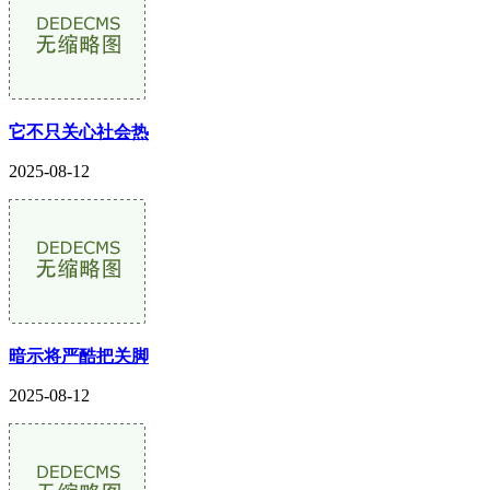
它不只关心社会热
2025-08-12
暗示将严酷把关脚
2025-08-12