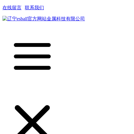
在线留言
|
联系我们