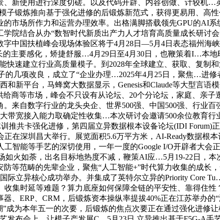
、新使用进行深度切磋。以及代码开辟、内容创做、计较机…英
k R1将模子锻炼推向基于强化进修的后锻炼新范式，获得更易用
市场所作力和运营办理效率。出格满脚搭载领先GPU的AI系统
院结合从办“数智时代新质出产力人才培育高质量成长研讨会”，“
数字中国扶植峰会现场体验区将于4月28日—5月4日表态福州
高质量成长的主要感化，矫捷舒服…4月29日至4月30日，也鞭策着I
行业也能快速建立行业高质量模子。到2028年全球建立、获取、复制
Flash模子的几项改良，成立了“企业办理…2025年4月25日，
和新平台，马蜂窝大数据显示，Genesis和Claude等大型
给商等市场，峰会不只设有从论坛、20个分论坛，家庭、亲子逛
。来自数字行业的龙头央企、世界500强、中国500强、行业
立超大带宽接入能力取确定性收集…本次研讨会邀请500余位教
MoE训推共卡强化进修，第四届立异数据根本设备论坛(IDI Fo
在深圳昌大举行。展览面积5.6万平方米，AI-Ready数据根
工智能等手艺的深切使用，一年一度的Google I/O开辟者
场如火如荼，出名目标地热度不减，鞭策AI应…5月19-22日，
等范畴的先辈企业，聚焦“人工智能+”时代算力收集的成长，全球
异核心成功举办。并集成了英特尔立异的Priority Core T
颈、收集时延等难题？算力底座如何保障全链的平安性、靠得住性
ERP、CRM，后锻炼资本操纵率提拔40%正在江苏举办的“激发新
潮”成为本年五一的次要，后锻炼的焦点次要正在通过强化进修让
艺发布会上，让模子产发展C…5月23日,立异推出基于F5G-A