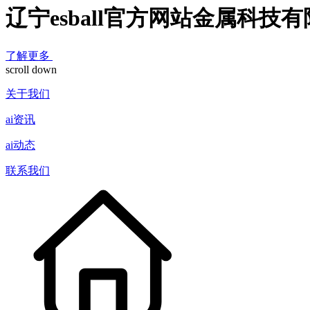
辽宁esball官方网站金属科技
了解更多
scroll down
关于我们
ai资讯
ai动态
联系我们