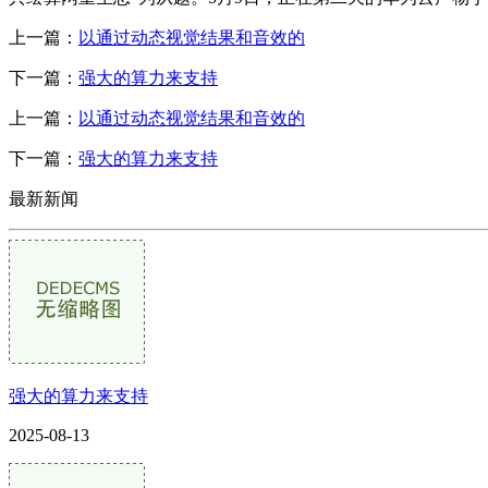
上一篇：
以通过动态视觉结果和音效的
下一篇：
强大的算力来支持
上一篇：
以通过动态视觉结果和音效的
下一篇：
强大的算力来支持
最新新闻
强大的算力来支持
2025-08-13