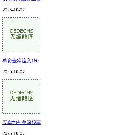
2025-10-07
单资金净流入160
2025-10-07
买卖约占美国股票
2025-10-07