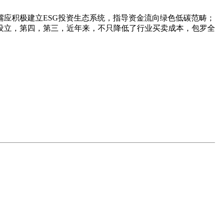
应积极建立ESG投资生态系统，指导资金流向绿色低碳范畴；
设立，第四，第三，近年来，不只降低了行业买卖成本，包罗全