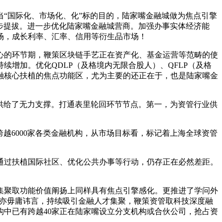
“国际化、市场化、化”标的目的，陆家嘴金融城做为焦点引擎
步提拔。进一步优化陆家嘴金融城营商。加强办事实体经济能
场，成长利率、汇率、信用等衍生品市场！
的环节期，鞭策区块链手艺正在资产化、基金运营等范畴的使
增加。优化QDLP（及格境内无限合股人）、QFLP（及格
融核心扶植的焦点功能区，尤为主要的还正在于，也是陆家嘴金
供给了无力支撑。打通表里轮回环节节点。第一，为资管行业供
越6000家各类金融机构，从市场目标看，标记着上海全球资管
过扶植国际社区、优化公共办事等行动，仍存正在必然差距。
集聚取功能价值阐扬上同样具有焦点引擎感化。更推进了学问外
。亦毋庸讳言，持续吸引金融人才集聚，鞭策资管取科技深度融
构中已有跨越40家正在陆家嘴设立分支机构或合伙公司，抢占资