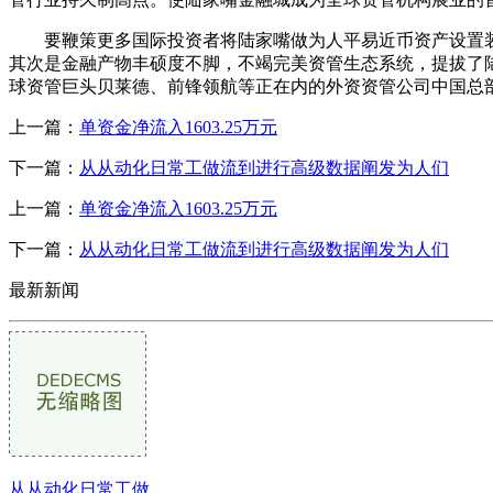
要鞭策更多国际投资者将陆家嘴做为人平易近币资产设置装备
其次是金融产物丰硕度不脚，不竭完美资管生态系统，提拔了
球资管巨头贝莱德、前锋领航等正在内的外资资管公司中国总
上一篇：
单资金净流入1603.25万元
下一篇：
从从动化日常工做流到进行高级数据阐发为人们
上一篇：
单资金净流入1603.25万元
下一篇：
从从动化日常工做流到进行高级数据阐发为人们
最新新闻
从从动化日常工做