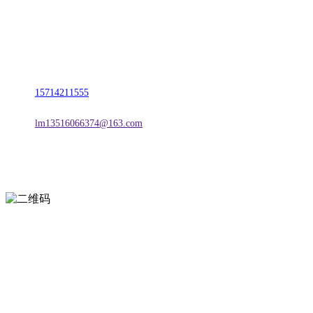
名称：辽宁esball官方网站金属科技有限公司
地址：朝阳市朝阳县柳城经济开发区有色金属工业园
电话：
15714211555
邮箱：
lm13516066374@163.com
扫一扫进入手机网站