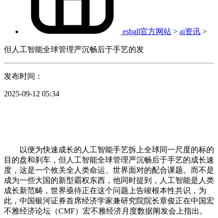
esball官方网站
>
ai资讯
>
但人工智能全球管理严沉畅后于手艺的发
发布时间：
2025-09-12 05:34
以便为快速成长的人工智能手艺拆上全球同一尺度的标的
目的盘和刹车，但人工智能全球管理严沉畅后于手艺的成长速
度，这是一个攸关全人类命运、世界面对的配合课题。而不是
成为一些大国的新型霸权东西，他同时提到，人工智能是人类
成长新范畴，世界亟待正在这个问题上告竣根本性共识，为
此，中国银河证券首席经济学家兼研究院院长章俊正在中国宏
不雅经济论坛（CMF）宏不雅经济月度数据阐发会上指出。