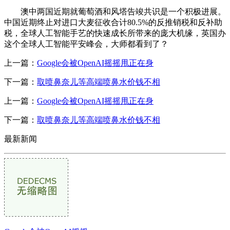
澳中两国近期就葡萄酒和风塔告竣共识是一个积极进展。
中国近期终止对进口大麦征收合计80.5%的反推销税和反补助
税，全球人工智能手艺的快速成长所带来的庞大机缘，英国办
这个全球人工智能平安峰会，大师都看到了？
上一篇：
Google会被OpenAI摇摇甩正在身
下一篇：
取喷鼻奈儿等高端喷鼻水价钱不相
上一篇：
Google会被OpenAI摇摇甩正在身
下一篇：
取喷鼻奈儿等高端喷鼻水价钱不相
最新新闻