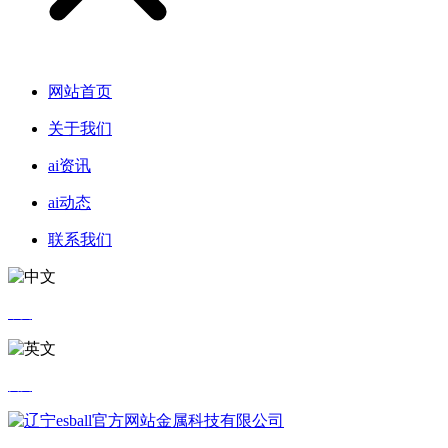
网站首页
关于我们
ai资讯
ai动态
联系我们
中文
英文