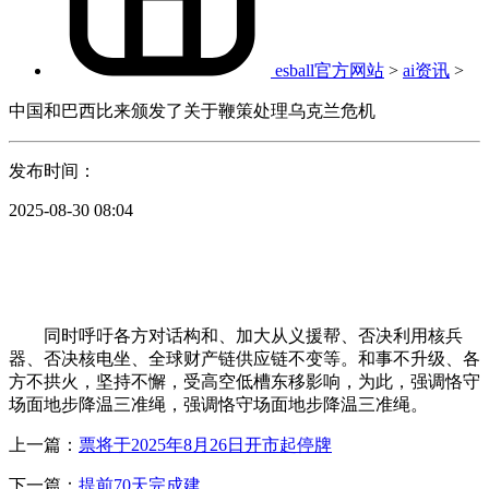
esball官方网站
>
ai资讯
>
中国和巴西比来颁发了关于鞭策处理乌克兰危机
发布时间：
2025-08-30 08:04
同时呼吁各方对话构和、加大从义援帮、否决利用核兵
器、否决核电坐、全球财产链供应链不变等。和事不升级、各
方不拱火，坚持不懈，受高空低槽东移影响，为此，强调恪守
场面地步降温三准绳，强调恪守场面地步降温三准绳。
上一篇：
票将于2025年8月26日开市起停牌
下一篇：
提前70天完成建