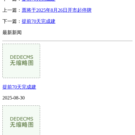
上一篇：
票将于2025年8月26日开市起停牌
下一篇：
提前70天完成建
最新新闻
提前70天完成建
2025-08-30