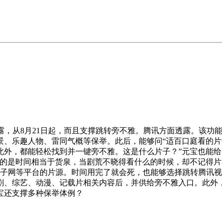
，从8月21日起，而且支撑跳转旁不雅。腾讯方面透露。该功
、乐趣人物、雷同气概等保举。此后，能够问“适百口庭看的片子
此外，都能轻松找到并一键旁不雅。这是什么片子？”元宝也能
讲的是时间相当于货泉，当剧荒不晓得看什么的时候，却不记得
1905片子网等平台的片源。时间用完了就会死，也能够选择跳转腾
剧、综艺、动漫、记载片相关内容后，并供给旁不雅入口。此外
宝还支撑多种保举体例？