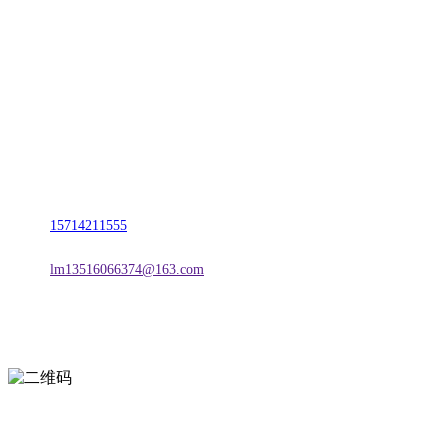
联系我们
名称：辽宁esball官方网站金属科技有限公司
地址：朝阳市朝阳县柳城经济开发区有色金属工业园
电话：
15714211555
邮箱：
lm13516066374@163.com
扫一扫进入手机网站