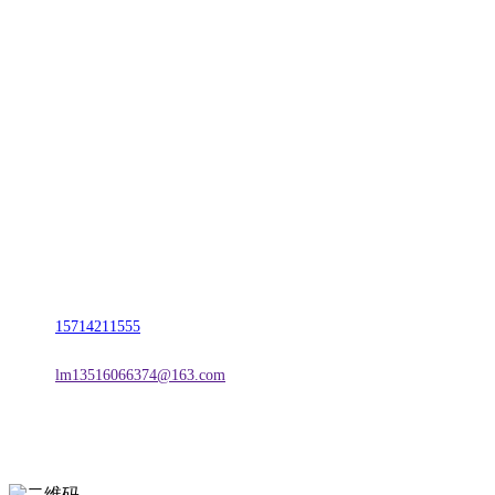
CONTACT US
联系我们
名称：辽宁esball官方网站金属科技有限公司
地址：朝阳市朝阳县柳城经济开发区有色金属工业园
电话：
15714211555
邮箱：
lm13516066374@163.com