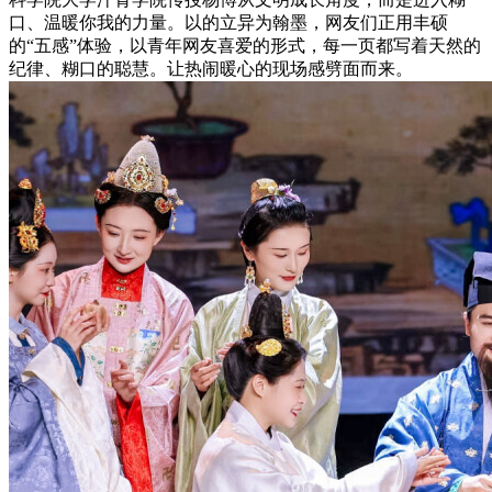
口、温暖你我的力量。以的立异为翰墨，网友们正用丰硕
的“五感”体验，以青年网友喜爱的形式，每一页都写着天然的
纪律、糊口的聪慧。让热闹暖心的现场感劈面而来。