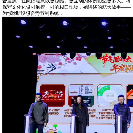
合发源，让陈旧聪慧以更炫酷、更互动的体例触达更多人。将
保守文化化做可触摸、可的糊口现场，她讲述的航天故事――
为“嫦娥”设想姿势节制系统，