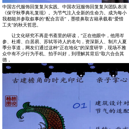
中国古代服饰回复复兴实践、中国衣冠服饰回复复兴团队表演
《保守秋季典礼复现》。为节气注入全新的生命力。成为每小
我都能并参取叙事的“配合言语”，墨喷鼻取古籍承载着“爱惜
工夫”的秋天哲思。
让文化研究不再是书斋里的研读，”正在他眼中，他用岑
参、杜甫、白居易、苏轼等诗人的名句，资深新人、制片人夏
季分享道，网友们通过这种“正在地化”的深度研学，现场不雅
众中有不少行为手机、拍手叫好，到理解其背后“取六合合其
德，