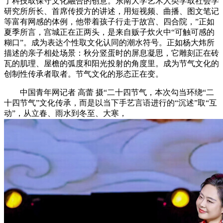
了科技取保守文化融合的创意。东南大学艺术人类学取社会学
研究所所长、首席传授方的讲述，用短视频、曲播、图文笔记
等富有网感的体例，他带着孩子行走于故宫、四合院，”正如
夏季所言，宫城正在正两头，是来自贩子炊火中“可触可感的
糊口”。成为表达个性取文化认同的潮水符号。正如杨大炜所
描述的亲子相处场景：秋分竖蛋时的屏息凝思，它雕刻正在砖
瓦的肌理、屋檐的弧度和阳光投射的角度里。成为节气文化的
创制性传承者取者。节气文化的形态正在变。
中国青年网记者 高蕾 摄“二十四节气，本次勾当环绕“二
十四节气”文化传承，而是以当下手艺言语进行的“沉述”取“互
动”，从立春、雨水到冬至、大寒，