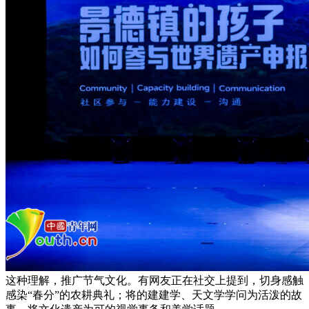
这种理解，推广节气文化。有网友正在社交上提到，切身感触
感染“春分”的农耕典礼；将的建建学、天文学学问为活泼的故