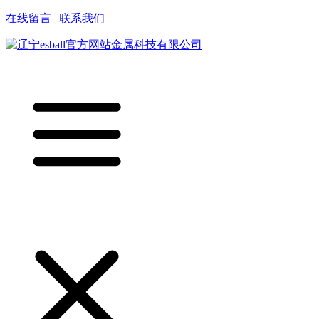
在线留言
|
联系我们