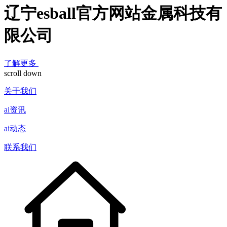
辽宁esball官方网站金属科技有
限公司
了解更多
scroll down
关于我们
ai资讯
ai动态
联系我们