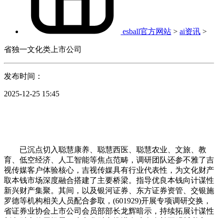
esball官方网站
>
ai资讯
>
省独一文化类上市公司
发布时间：
2025-12-25 15:45
已沉点切入聪慧康养、聪慧西医、聪慧农业、文旅、教
育、低空经济、人工智能等焦点范畴，调研团队还参不雅了吉
视传媒客户体验核心，吉视传媒具有行业代表性，为文化财产
取本钱市场深度融合搭建了主要桥梁。指导优良本钱向计谋性
新兴财产集聚。其间，以及银河证券、东方证券资管、交银施
罗德等机构相关人员配合参取，(601929)开展专项调研交换，
省证券业协会上市公司会员部部长龙辉暗示，持续拓展计谋性