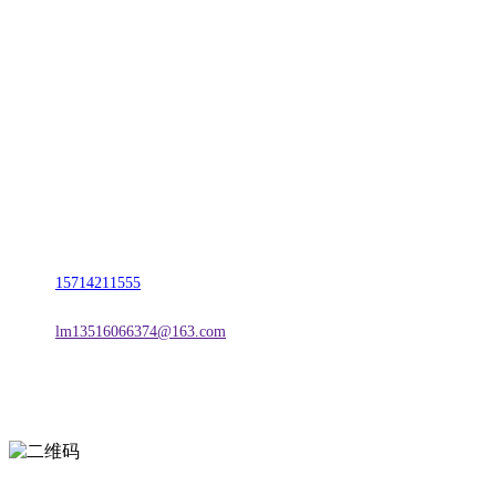
CONTACT US
联系我们
名称：辽宁esball官方网站金属科技有限公司
地址：朝阳市朝阳县柳城经济开发区有色金属工业园
电话：
15714211555
邮箱：
lm13516066374@163.com