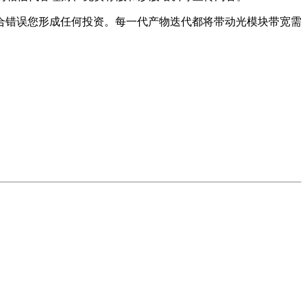
错误您形成任何投资。每一代产物迭代都将带动光模块带宽需