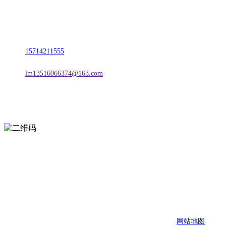
名称：辽宁esball官方网站金属科技有限公司
地址：朝阳市朝阳县柳城经济开发区有色金属工业园
电话：
15714211555
邮箱：
lm13516066374@163.com
扫一扫进入手机网站
页面版权归辽宁esball官方网站金属科技有限公司 所有
网站地图