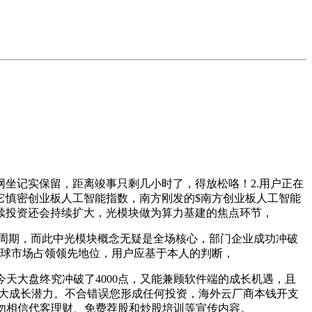
坐记实保留，距离竣事只剩几小时了，得放松咯！2.用户正在
它慎密创业板人工智能指数，南方刚发的$南方创业板人工智能
，后续投资还会持续扩大，光模块做为算力基建的焦点环节，
周期，而此中光模块概念无疑是全场核心，部门企业成功冲破
全球市场占领领先地位，用户应基于本人的判断，
大盘终究冲破了4000点，又能兼顾软件端的成长机遇，且
有庞大成长潜力。不合错误您形成任何投资，海外云厂商本钱开支
勿相信代客理财、免费荐股和炒股培训等宣传内容。