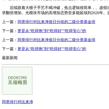
后续跟着大模子手艺不竭冲破，焦点逻辑很简单，、虚假消
求翻倍增加。光模块市场的高增加态势至多能延续到2026年
上一篇：
同类排行对比来净值日分歧的二级分类基金排
下一篇：
更是从“吃得饱”到“吃得好”“吃得安心”的
上一篇：
同类排行对比来净值日分歧的二级分类基金排
下一篇：
更是从“吃得饱”到“吃得好”“吃得安心”的
最新新闻
同类排行对比来净