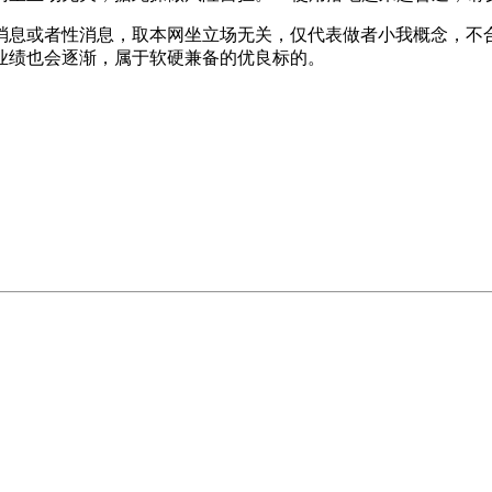
息或者性消息，取本网坐立场无关，仅代表做者小我概念，不合
。业绩也会逐渐，属于软硬兼备的优良标的。