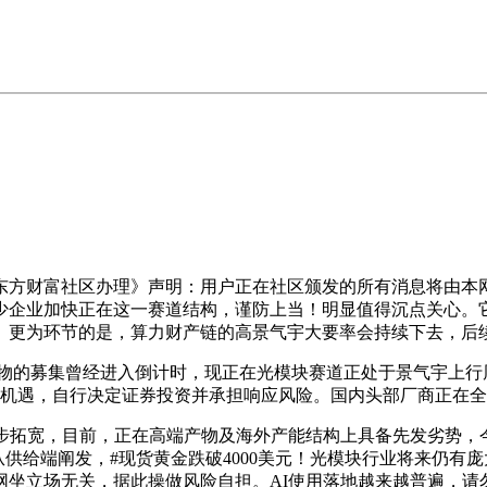
财富社区办理》声明：用户正在社区颁发的所有消息将由本网
少企业加快正在这一赛道结构，谨防上当！明显值得沉点关心。
当亮眼。更为环节的是，算力财产链的高景气宇大要率会持续下去
物的募集曾经进入倒计时，现正在光模块赛道正处于景气宇上行
市场机遇，自行决定证券投资并承担响应风险。国内头部厂商正在
拓宽，目前，正在高端产物及海外产能结构上具备先发劣势，今天
从供给端阐发，#现货黄金跌破4000美元！光模块行业将来仍
网坐立场无关，据此操做风险自担。AI使用落地越来越普遍，请