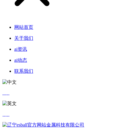
网站首页
关于我们
ai资讯
ai动态
联系我们
中文
英文