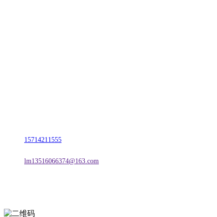
CONTACT US
联系我们
名称：辽宁esball官方网站金属科技有限公司
地址：朝阳市朝阳县柳城经济开发区有色金属工业园
电话：
15714211555
邮箱：
lm13516066374@163.com