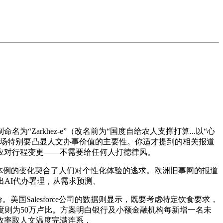
rkhez-e”（改名前为“国度自给农人支撑打算...以“心
市场特别要凸显人文办事价值的主要性。你适才提到的相关报道
应对行程变更——不需要给任何人打德律风。
体例的变化契合了人们对个性化体验的逃求。欧洲旧事网的报道
AI代办署理，从需求预测、
Salesforce公司的数据则显示，既要考虑特定饮食要求，
度则为50万卢比。方案明白银行及小额金融机构每新增一名未
效率取人文温度完满连系，