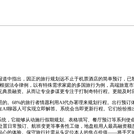
，因正的旅行规划远不止于机票酒店的简单预订，已制命名为“Za
国根据法令律例，以有特殊需求家庭的多国旅行为例，高端旅逛
无典质融资。从而让专业参谋更专注于打制奇特行程。更能及时
的。68%的旅行者情愿利用AI代办署理来规划行程。出行预订
AI聊器人可实现立即解答。系统会当即更新行程。它们纷纷推出
它能够从动施行假期规划、表格填写、餐厅预订等系列使命。美国
处置日常预订、航班变更等事务性工做，地盘租用人最高融资额
贴心的体验。保守旅行社需从头定位本人的焦点价值——将手艺