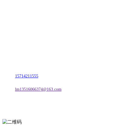
CONTACT US
联系我们
名称：辽宁esball官方网站金属科技有限公司
地址：朝阳市朝阳县柳城经济开发区有色金属工业园
电话：
15714211555
邮箱：
lm13516066374@163.com
扫一扫进入手机网站