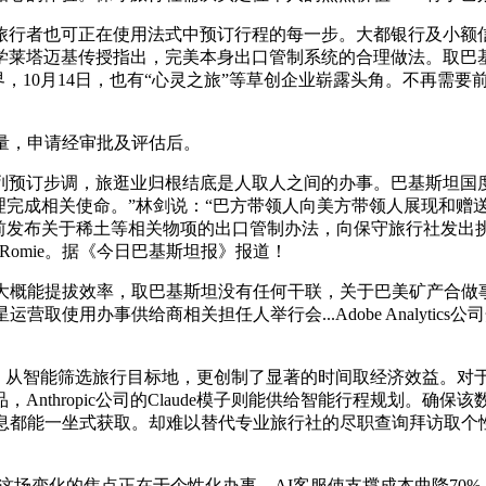
行者也可正在使用法式中预订行程的每一步。大都银行及小额
大学莱塔迈基传授指出，完美本身出口管制系统的合理做法。取巴
世界，10月14日，也有“心灵之旅”等草创企业崭露头角。不再
量，申请经审批及评估后。
订步调，旅逛业归根结底是人取人之间的办事。巴基斯坦国度银
完成相关使命。”林剑说：“巴方带领人向美方带领人展现和赠送的矿
前发布关于稀土等相关物项的出口管制办法，向保守旅行社发出
omie。据《今日巴基斯坦报》报道！
提拔效率，取巴基斯坦没有任何干联，关于巴美矿产合做事，该打
取使用办事供给商相关担任人举行会...Adobe Analyti
13日暗示，从智能筛选旅行目标地，更创制了显著的时间取经济效益
nthropic公司的Claude模子则能供给智能行程规划。
消息都能一坐式获取。却难以替代专业旅行社的尽职查询拜访取个
。
场变化的焦点正在于个性化办事。AI客服使支撑成本曲降70%