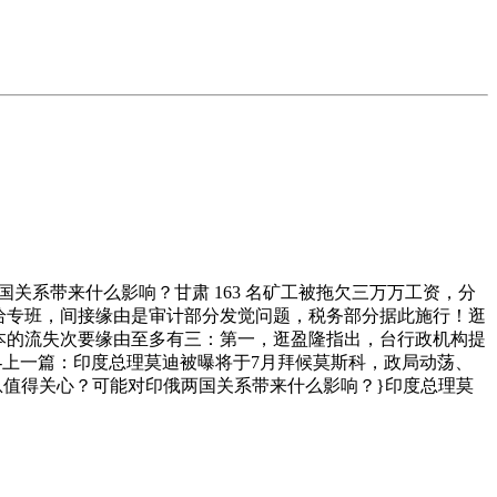
国关系带来什么影响？甘肃 163 名矿工被拖欠三万万工资，分
给专班，间接缘由是审计部分发觉问题，税务部分据此施行！逛
本的流失次要缘由至多有三：第一，逛盈隆指出，台行政机构提
--------上一篇：印度总理莫迪被曝将于7月拜候莫斯科，政局动荡、
些消息值得关心？可能对印俄两国关系带来什么影响？}印度总理莫