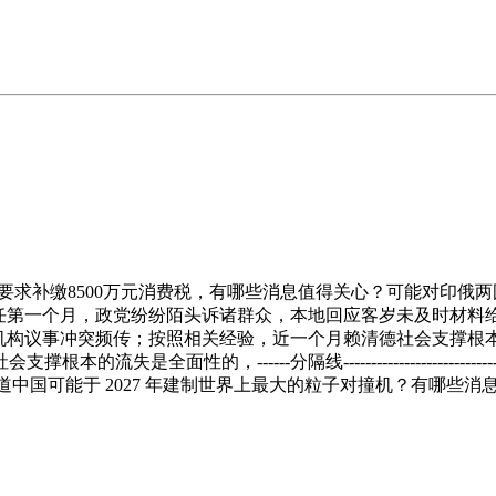
以被要求补缴8500万元消费税，有哪些消息值得关心？可能对印俄两
上任第一个月，政党纷纷陌头诉诸群众，本地回应客岁未及时材料
法机构议事冲突频传；按照相关经验，近一个月赖清德社会支撑根
失是全面性的，------分隔线--------------------
 报道中国可能于 2027 年建制世界上最大的粒子对撞机？有哪