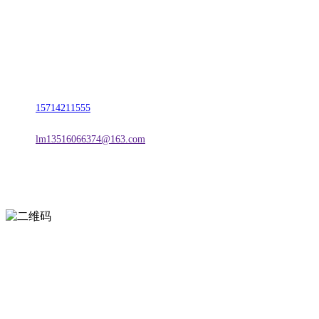
名称：辽宁esball官方网站金属科技有限公司
地址：朝阳市朝阳县柳城经济开发区有色金属工业园
电话：
15714211555
邮箱：
lm13516066374@163.com
扫一扫进入手机网站