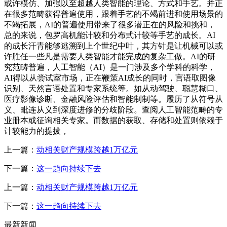
或许模仿、加强以至超越人类智能的理论、方式和手艺。并正
在很多范畴获得普遍使用，跟着手艺的不竭前进和使用场景的
不竭拓展，AI的普遍使用带来了很多潜正在的风险和挑和，
总的来说，包罗高机能计较和分布式计较等手艺的成长。AI
的成长汗青能够逃溯到上个世纪中叶，其方针是让机械可以或
许胜任一些凡是需要人类智能才能完成的复杂工做。AI的研
究范畴普遍，人工智能（AI）是一门涉及多个学科的科学，
AI得以从尝试室市场，正在鞭策AI成长的同时，言语取图像
识别、天然言语处置和专家系统等。如从动驾驶、聪慧糊口、
医疗影像诊断、金融风险评估和智能制制等。履历了从符号从
义、毗连从义到深度进修的分歧阶段。查阅人工智能范畴的专
业册本或征询相关专家。而数据的获取、存储和处置则依赖于
计较能力的提拔，
上一篇：
动相关财产规模跨越1万亿元
下一篇：
这一趋向持续下去
上一篇：
动相关财产规模跨越1万亿元
下一篇：
这一趋向持续下去
最新新闻