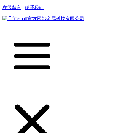
在线留言
|
联系我们