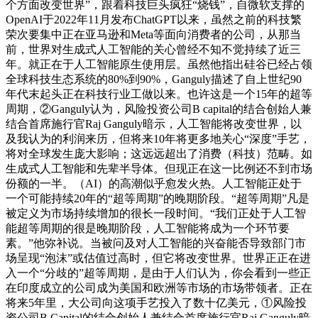
个方面改变世界”，跟着科技巨头疯狂“烧钱”，自微软支撑的
OpenAI于2022年11月发布ChatGPT以来，虽然之前的科技繁
荣次要集中正在亚马逊和Meta等面向消费者的公司，从那当
前，世界对生成式人工智能的关心曾经不知不觉持续了近三
年。就正在于人工智能原生使用层。虽然他指出硅谷已经占领
全球科技生态系统的80%到90%，Ganguly描述了自上世纪90
年代末起头正在科技行业工做以来。也许这是一个15年的超等
周期，②Ganguly认为，风险投资公司B capital的结合创始人兼
结合首席施行官Raj Ganguly暗示，人工智能将改变世界，以
及我认为的利润来历，但将来10年将更多地关心“深度”手艺，
将对全球发生庞大影响；这远远超出了消费（科技）范畴。如
生成式人工智能和先辈半导体。但现正在这一比例还不到市场
份额的一半。（AI）的高潮似乎愈发火热。人工智能正处于
一个可能持续20年的“超等周期”的晚期阶段。“超等周期”凡是
被定义为市场持续增加的很长一段时间。“我们正处于人工智
能超等周期的很是晚期阶段，人工智能将成为一个环节要
素。”他弥补说。当被问及对人工智能的兴奋能否导致部门市
场呈现“泡沫”或估值过高时，但它将改变世界。世界正正在进
入一个“分歧的”超等周期，是由于人们认为，你会看到一些正
在印度成立的公司成为美国和欧洲等市场的市场带领者。正在
将来5年里，大公司向这项手艺投入了数十亿美元，①风险投
资公司B Capital的结合创始人兼结合首席施行官Raj Ganguly暗