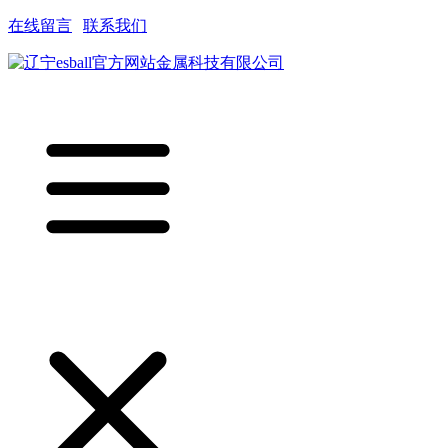
在线留言
|
联系我们