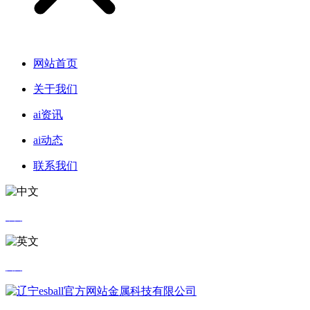
网站首页
关于我们
ai资讯
ai动态
联系我们
中文
英文