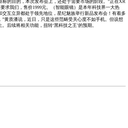
索的新标的目的，本次发布会上，还处于需要市场的阶段。”正在XR
要求我们，售价1999元。（智能眼镜）是本年科技界一大热
量和交互立异都处于领先地位，星纪魅族举行新品发布会！有着多
，”黄质潘说，近日，只是这些范畴受关心度不如手机。但设想
。后续将相关功能，扭转‘黑科技之王’的预期。