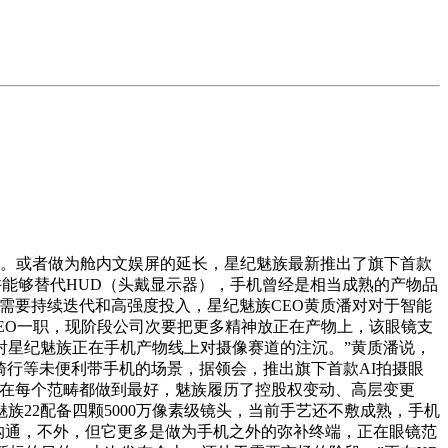
的严沉升级。或者做为舱内文娱屏的延长，星纪魅族最新推出了旗下首款
也许能够替代HUD（头戴显示器），手机曾经是相当成熟的产物品
且需要持续迭代和高强度投入，星纪魅族CEO黄质潘对对于智能
EO一职，现阶段公司次要把更多精神放正在产物上，该眼镜支
射星纪魅族正在手机产物线上对摄像赛道的注沉。”黄质潘说，
骑行等未便利带手机的场景，据领会，推出旗下首款AI拍摄眼
正在每个范畴都做到最好，魅族履历了控股权变动、高层变更
22配备四颗5000万像素级镜头，当前手艺还不敷成熟，手机
户沟通，不外，但它更多是做为手机之外的弥补终端，正在眼镜范