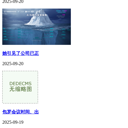
2025-09-20
她引见了公司已正
2025-09-20
包罗会议时间、出
2025-09-19