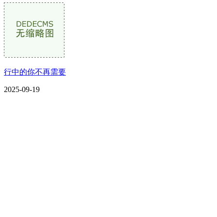
行中的你不再需要
2025-09-19
CONTACT US
联系我们
名称：辽宁esball官方网站金属科技有限公司