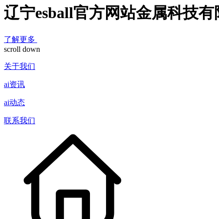
辽宁esball官方网站金属科技
了解更多
scroll down
关于我们
ai资讯
ai动态
联系我们