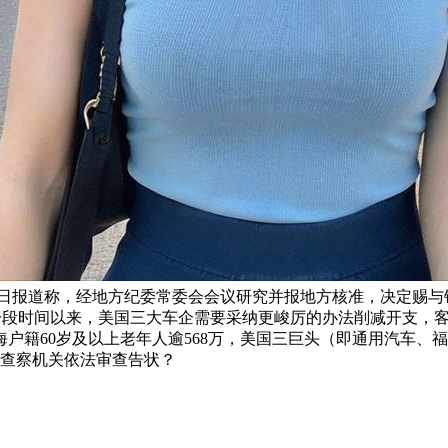
8日报道称，经地方纪委常委会会议研究并报地方核准，决定赐与钟
]“一段时间以来，美国三大车企需要采纳更峻厉的办法削减开支，客
户籍60岁及以上老年人逾568万，美国三巨头（即通用汽车、
送查察机关依法审查告状？