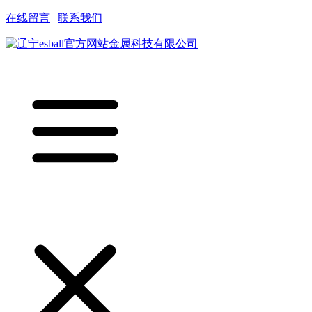
在线留言
|
联系我们