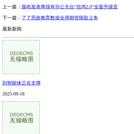
上一篇：
颁布发表将现有办公允台“信鸿2.0”全面升级至
下一篇：
了了思政教育数据全周期管限取义务
最新新闻
到智能体正在支撑
2025-09-18