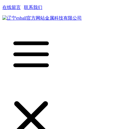
在线留言
|
联系我们