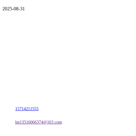
2025-08-31
CONTACT US
联系我们
名称：辽宁esball官方网站金属科技有限公司
地址：朝阳市朝阳县柳城经济开发区有色金属工业园
电话：
15714211555
邮箱：
lm13516066374@163.com