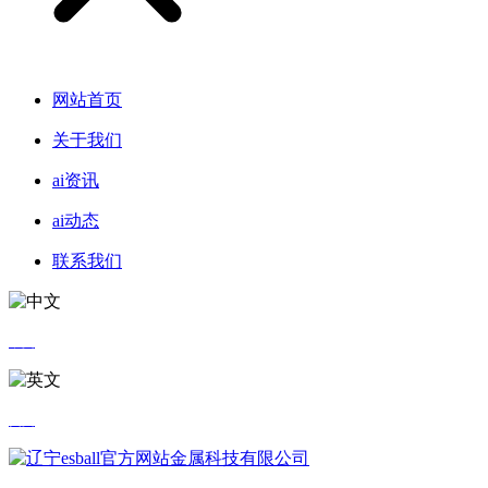
网站首页
关于我们
ai资讯
ai动态
联系我们
中文
英文