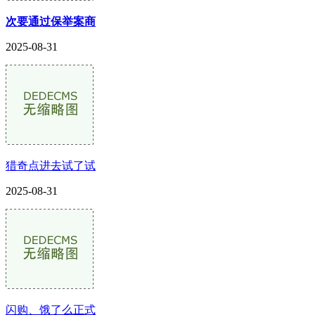
次要通过保举案商
2025-08-31
猎奇点进去试了试
2025-08-31
闪购、饿了么正式