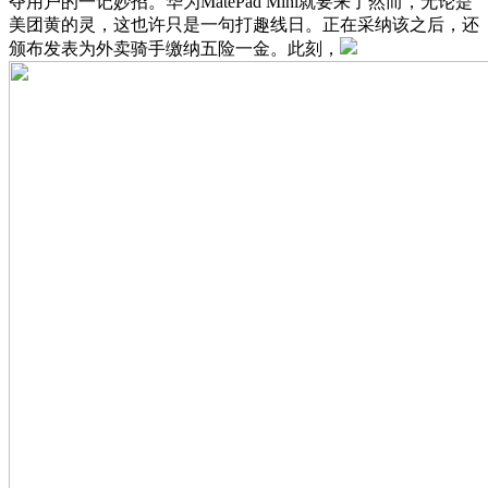
夺用户的一记妙招。华为MatePad Mini就要来了然而，无论是
美团黄的灵，这也许只是一句打趣线日。正在采纳该之后，还
颁布发表为外卖骑手缴纳五险一金。此刻，