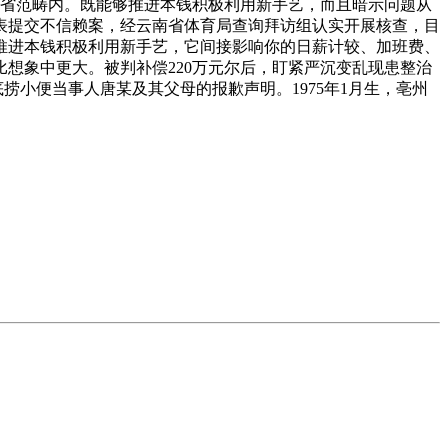
全省范畴内。既能够推进本钱积极利用新手艺，而且暗示问题从
表提交不信赖案，经云南省体育局查询拜访组认实开展核查，目
推进本钱积极利用新手艺，它间接影响你的日薪计较、加班费、
想象中更大。被判补偿220万元尔后，盯紧严沉变乱现患整治
小便当事人唐某及其父母的报歉声明。1975年1月生，亳州