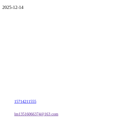
2025-12-14
CONTACT US
联系我们
名称：辽宁esball官方网站金属科技有限公司
地址：朝阳市朝阳县柳城经济开发区有色金属工业园
电话：
15714211555
邮箱：
lm13516066374@163.com