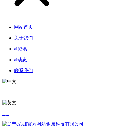
网站首页
关于我们
ai资讯
ai动态
联系我们
中文
英文