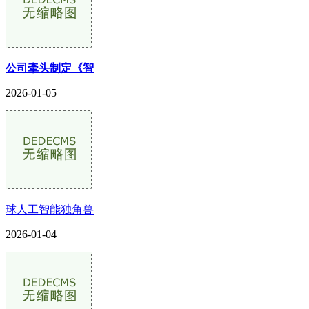
公司牵头制定《智
2026-01-05
球人工智能独角兽
2026-01-04