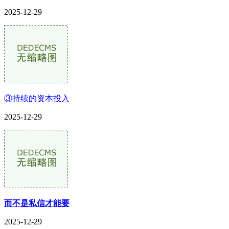
2025-12-29
③持续的资本投入
2025-12-29
而不是私信才能要
2025-12-29