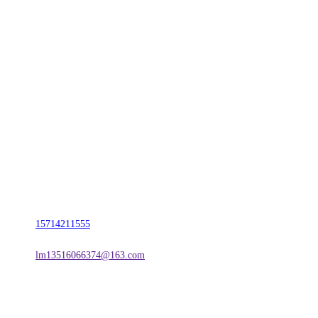
CONTACT US
联系我们
名称：辽宁esball官方网站金属科技有限公司
地址：朝阳市朝阳县柳城经济开发区有色金属工业园
电话：
15714211555
邮箱：
lm13516066374@163.com