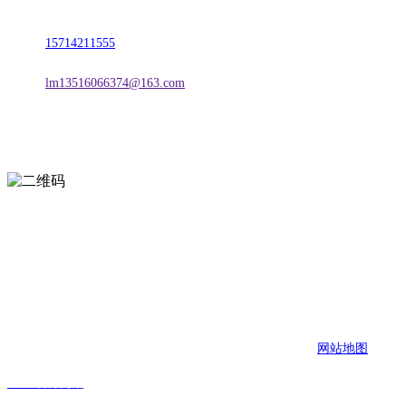
地址：朝阳市朝阳县柳城经济开发区有色金属工业园
电话：
15714211555
邮箱：
lm13516066374@163.com
扫一扫进入手机网站
页面版权归辽宁esball官方网站金属科技有限公司 所有
网站地图
esball官方网站