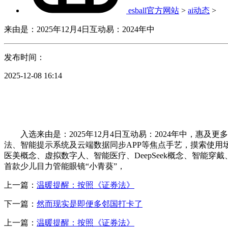
esball官方网站
>
ai动态
>
来由是：2025年12月4日互动易：2024年中
发布时间：
2025-12-08 16:14
入选来由是：2025年12月4日互动易：2024年中，惠
法、智能提示系统及云端数据同步APP等焦点手艺，摸索使用场
医美概念、虚拟数字人、智能医疗、DeepSeek概念、智
首款少儿目力管能眼镜“小青葵”，
上一篇：
温暖提醒：按照《证券法》
下一篇：
然而现实是即便多邻国打卡了
上一篇：
温暖提醒：按照《证券法》