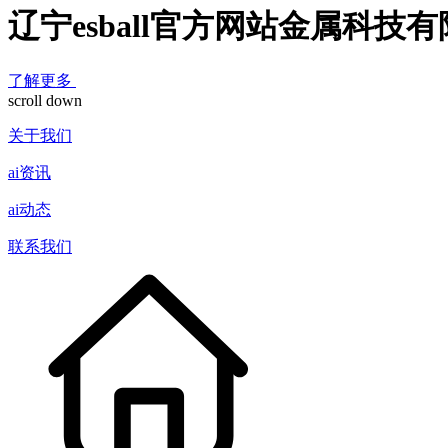
辽宁esball官方网站金属科技
了解更多
scroll down
关于我们
ai资讯
ai动态
联系我们