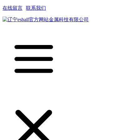
在线留言
|
联系我们