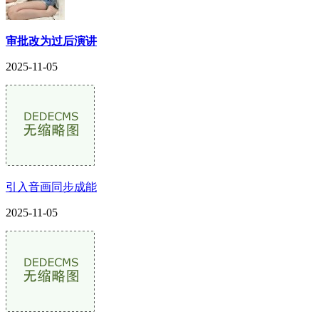
审批改为过后演讲
2025-11-05
引入音画同步成能
2025-11-05