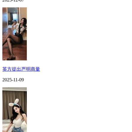
英方提出严明商量
2025-11-09