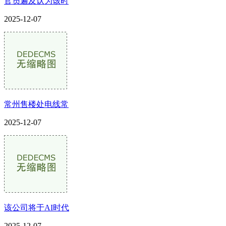
官员遍及认为该时
2025-12-07
常州售楼处电线常
2025-12-07
该公司将于AI时代
2025-12-07